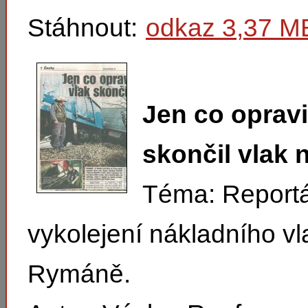
Stáhnout:
odkaz 3,37 M
Jen co opravil
skončil vlak 
Téma: Report
vykolejení nákladního vl
Rymáně.