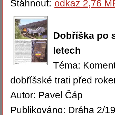
Stáhnout:
odkaz 2,76 M
Dobříška po s
letech
Téma: Koment
dobříšské trati před rok
Autor: Pavel Čáp
Publikováno: Dráha 2/1