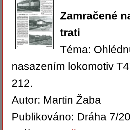
Zamračené na
trati
Téma: Ohlédnu
nasazením lokomotiv T47
212.
Autor: Martin Žaba
Publikováno: Dráha 7/2