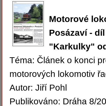
Motorové lok
Posázaví - dí
"Karkulky" o
Téma: Článek o konci p
motorových lokomotiv řa
Autor: Jiří Pohl
Publikováno: Dráha 8/2