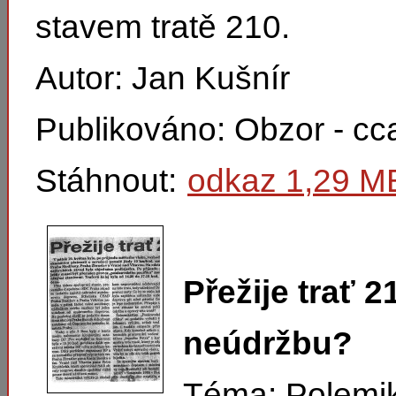
stavem tratě 210.
Autor: Jan Kušnír
Publikováno: Obzor - cc
Stáhnout:
odkaz 1,29 M
Přežije trať 2
neúdržbu?
Téma: Polemi