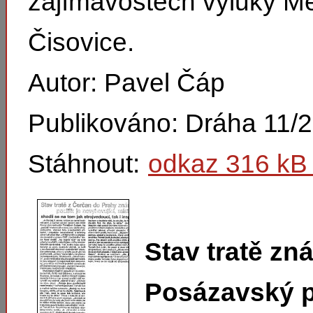
zajímavostech výluky M
Čisovice.
Autor: Pavel Čáp
Publikováno: Dráha 11/
Stáhnout:
odkaz 316 kB 
Stav tratě zn
Posázavský pa