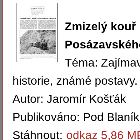
Zmizelý kouř
Posázavského
Téma: Zajímav
historie, známé postavy.
Autor: Jaromír Košťák
Publikováno: Pod Blaní
Stáhnout:
odkaz 5,86 M