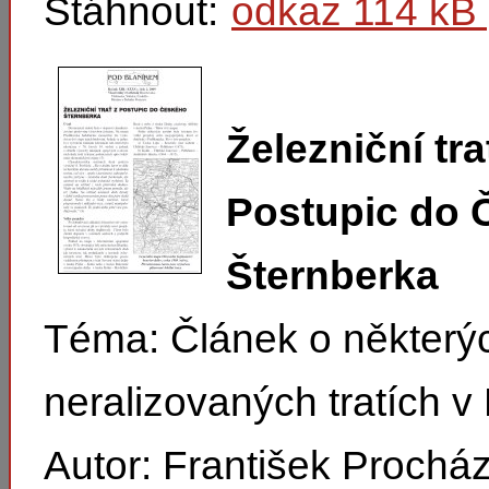
Stáhnout:
odkaz 114 kB 
Železniční tra
Postupic do 
Šternberka
Téma: Článek o některý
neralizovaných tratích v
Autor: František Prochá