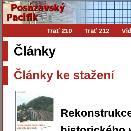
Trať 210
Trať 212
Vi
Články
Články ke stažení
Rekonstrukc
historického 