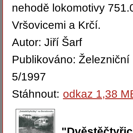
nehodě lokomotivy 751.
Vršovicemi a Krčí.
Autor: Jiří Šarf
Publikováno: Železničn
5/1997
Stáhnout:
odkaz 1,38 M
"Dvěstěčtyřic