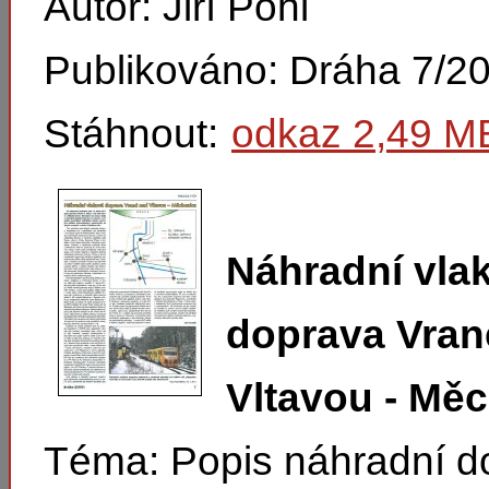
Autor: Jiří Pohl
Publikováno: Dráha 7/2
Stáhnout:
odkaz 2,49 M
Náhradní vla
doprava Vran
Vltavou - Mě
Téma: Popis náhradní d