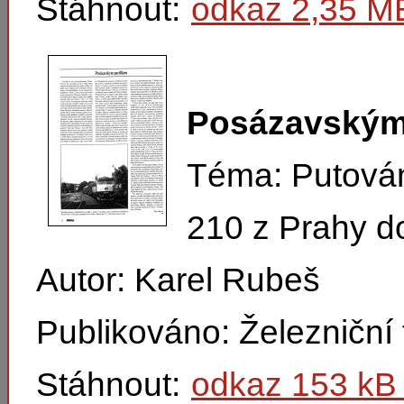
Stáhnout:
odkaz 2,35 M
Posázavským
Téma: Putování
210 z Prahy d
Autor: Karel Rubeš
Publikováno: Železniční
Stáhnout:
odkaz 153 kB 