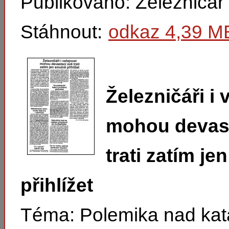
Publikováno: Železničář
Stáhnout:
odkaz 4,39 M
Železničáři i 
mohou devast
trati zatím j
přihlížet
Téma: Polemika nad kat