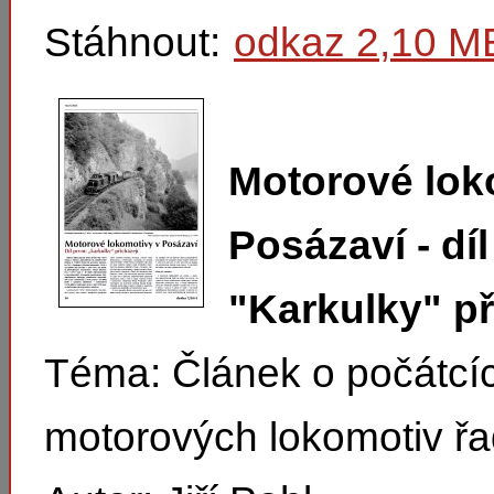
Stáhnout:
odkaz 2,10 M
Motorové lok
Posázaví - díl
"Karkulky" př
Téma: Článek o počátcí
motorových lokomotiv řa