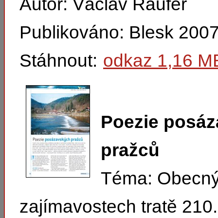
Autor: Václav Raufer
Publikováno: Blesk 200
Stáhnout:
odkaz 1,16 M
Poezie posá
pražců
Téma: Obecný
zajímavostech tratě 210.