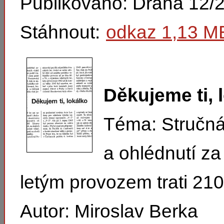
Publikováno: Dráha 12/
Stáhnout:
odkaz 1,13 M
Děkujeme ti, 
Téma: Stručná h
a ohlédnutí za
letým provozem trati 210
Autor: Miroslav Berka