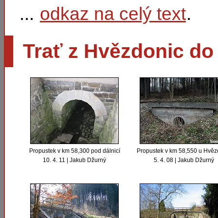
...
odkaz na celý text
.
Trať z Hvězdonic do 
Propustek v km 58,300 pod dálnicí
Propustek v km 58,550 u Hvěz
10. 4. 11 | Jakub Džurný
5. 4. 08 | Jakub Džurný