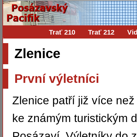
Trať 210
Trať 212
Vi
Zlenice
První výletníci
Zlenice patří již více než
ke známým turistickým d
Posázaví. Výletníky do zd