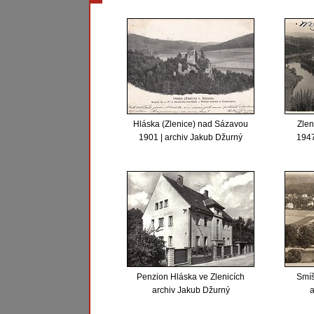
Hláska (Zlenice) nad Sázavou
Zlen
1901 | archiv Jakub Džurný
1947
Penzion Hláska ve Zlenicích
Smíš
archiv Jakub Džurný
a