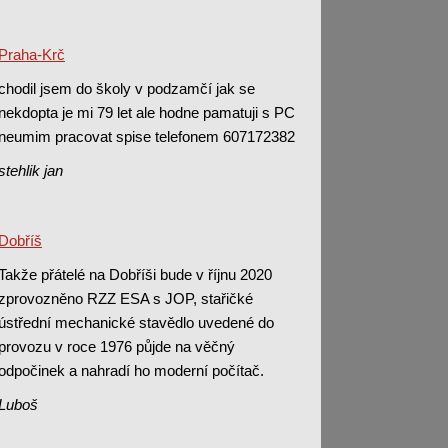
Praha-Krč
chodil jsem do školy v podzamčí jak se
nekdopta je mi 79 let ale hodne pamatuji s PC
neumim pracovat spise telefonem 607172382
stehlik jan
Dobříš
Takže přátelé na Dobříši bude v říjnu 2020
zprovozněno RZZ ESA s JOP, stařičké
ústřední mechanické stavědlo uvedené do
provozu v roce 1976 půjde na věčný
odpočinek a nahradí ho moderní počítač.
Luboš