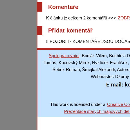
Komentáře
K článku je celkem 2 komentářů >>>
ZOBR
Přidat komentář
!!!POZOR!!! - KOMENTÁŘE JSOU DOČAS
Spolupracovníci
: Bodlák Vilém, Buchtela D
Tomáš, Kočovský Mirek, Nyklíček František, 
Šebek Roman, Šmejkal Alexandr, Autorská
Webmaster: Džurný J
This work is licensed under a
Creative Co
Prezentace starých mapových děl