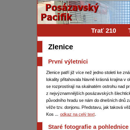
Trať 210
Zlenice
První výletníci
Zlenice patří již více než jedno století ke 
lokality přitahovala hlavně krásná krajina v 
se rozprostírají na skalnatém ostrohu nad 
z nejvýznamnějších posázavských šlechtickýc
původního hradu se nám do dnešních dnů zac
věže tzv. donjonu. Představu, jak taková věž
Kos ...
odkaz na celý text
.
Staré fotografie a pohlednice