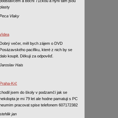
podstavcem a boční 71čkou a nyní tam jsou
plasty
Peca Vlaky
Videa
Dobrý večer, měl bych zájem o DVD
Posázavského pacifiku, které z nich by se
dalo koupit. Děkuji za odpověď.
Jaroslav Hais
Praha-Krč
chodil jsem do školy v podzamčí jak se
nekdopta je mi 79 let ale hodne pamatuji s PC
neumim pracovat spise telefonem 607172382
stehlik jan