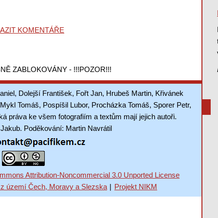
AZIT KOMENTÁŘE
NĚ ZABLOKOVÁNY - !!!POZOR!!!
aniel, Dolejší František, Fořt Jan, Hrubeš Martin, Křivánek
Mykl Tomáš, Pospíšil Lubor, Procházka Tomáš, Sporer Petr,
 práva ke všem fotografiím a textům mají jejich autoři.
akub. Poděkování: Martin Navrátil
mmons Attribution-Noncommercial 3.0 Unported License
 z území Čech, Moravy a Slezska
|
Projekt NIKM