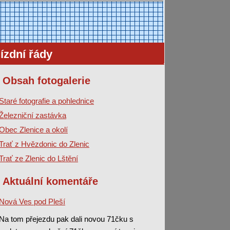
ízdní řády
Obsah fotogalerie
Staré fotografie a pohlednice
Železniční zastávka
Obec Zlenice a okolí
Trať z Hvězdonic do Zlenic
Trať ze Zlenic do Lštění
Aktuální komentáře
Nová Ves pod Pleší
Na tom přejezdu pak dali novou 71čku s