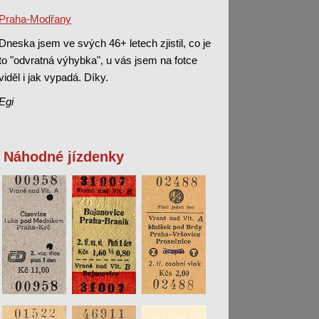
Praha-Modřany
Dneska jsem ve svých 46+ letech zjistil, co je
to "odvratná výhybka", u vás jsem na fotce
viděl i jak vypadá. Díky.
Egi
Náhodné jízdenky