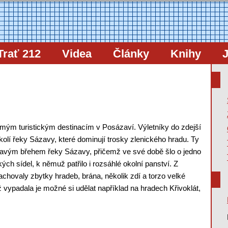
Trať 212
Videa
Články
Knihy
J
známým turistickým destinacím v Posázaví. Výletníky do zdejší
okolí řeky Sázavy, které dominují trosky zlenického hradu. Ty
pravým břehem řeky Sázavy, přičemž ve své době šlo o jedno
h sídel, k němuž patřilo i rozsáhlé okolní panství. Z
hovaly zbytky hradeb, brána, několik zdí a torzo velké
 vypadala je možné si udělat například na hradech Křivoklát,