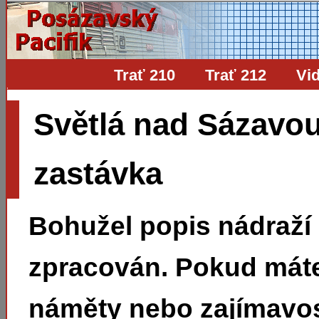
Trať 210
Trať 212
Vi
Světlá nad Sázavou
zastávka
Bohužel popis nádraží
zpracován. Pokud mát
náměty nebo zajímavos