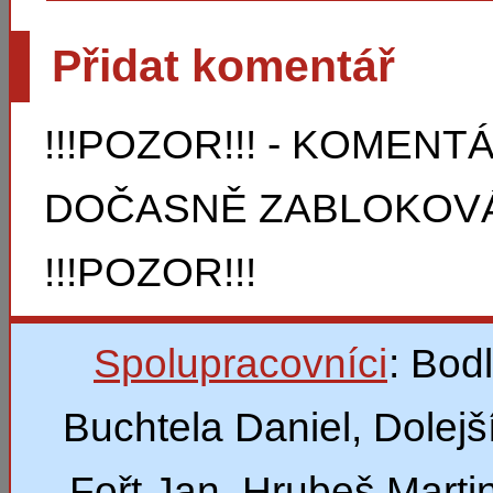
Přidat komentář
!!!POZOR!!! - KOMEN
DOČASNĚ ZABLOKOVÁ
!!!POZOR!!!
Spolupracovníci
: Bod
Buchtela Daniel, Dolejší
Fořt Jan, Hrubeš Marti