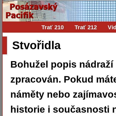
Trať 210
Trať 212
Vi
Stvořidla
Bohužel popis nádraží
zpracován. Pokud mát
náměty nebo zajímavos
historie i současnosti 