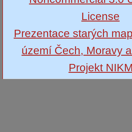
License
Prezentace starých map
území Čech, Moravy a
Projekt NIK