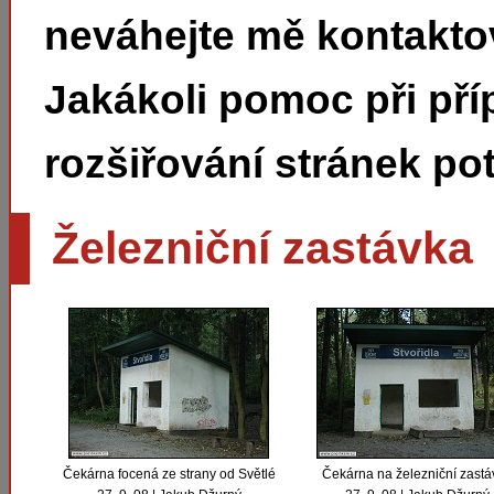
neváhejte mě kontakto
Jakákoli pomoc při pří
rozšiřování stránek pot
Železniční zastávka
Čekárna focená ze strany od Světlé
Čekárna na železniční zastá