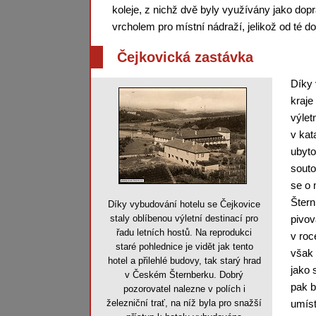
koleje, z nichž dvě byly využívány jako dop
vrcholem pro místní nádraží, jelikož od té d
Čejkovická zastávka
Díky 
kraje
výlet
v kat
ubyto
souto
se o 
Štern
Díky vybudování hotelu se Čejkovice
staly oblíbenou výletní destinací pro
pivov
řadu letních hostů. Na reprodukci
v roc
staré pohlednice je vidět jak tento
však 
hotel a přilehlé budovy, tak starý hrad
jako 
v Českém Šternberku. Dobrý
pak b
pozorovatel nalezne v polích i
železniční trať, na níž byla pro snažší
umíst