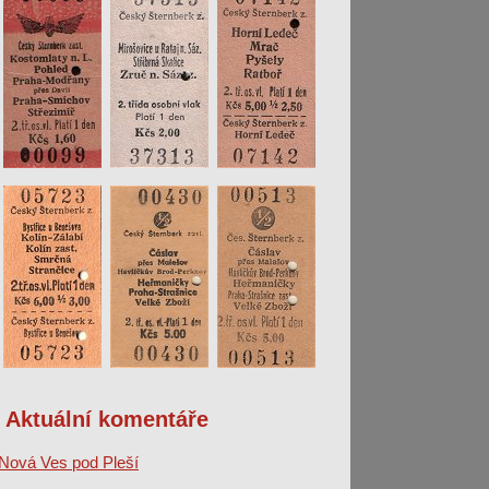
Aktuální komentáře
Nová Ves pod Pleší