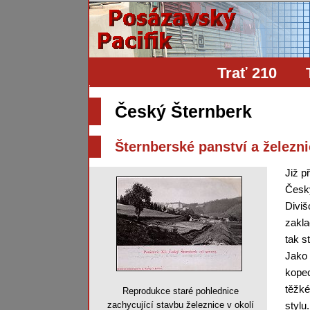
Trať 210
Český Šternberk
Šternberské panství a železn
Již p
Český
Diviš
zakla
tak s
Jako 
kopec
těžké
Reprodukce staré pohlednice
zachycující stavbu železnice v okolí
stylu