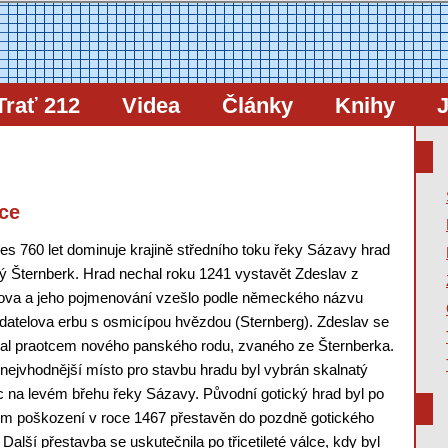
Trať 212
Videa
Články
Knihy
J
ice
řes 760 let dominuje krajině středního toku řeky Sázavy hrad
 Šternberk. Hrad nechal roku 1241 vystavět Zdeslav z
ova a jeho pojmenování vzešlo podle německého názvu
datelova erbu s osmicípou hvězdou (Sternberg). Zdeslav se
tal praotcem nového panského rodu, zvaného ze Šternberka.
nejvhodnější místo pro stavbu hradu byl vybrán skalnatý
 na levém břehu řeky Sázavy. Původní gotický hrad byl po
m poškození v roce 1467 přestavěn do pozdně gotického
. Další přestavba se uskutečnila po třicetileté válce, kdy byl