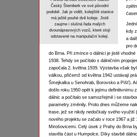
Český Šternberk ve své původní
zpětn
podobě. Jak je vidět, kolejiště stanice
časem
má ještě pouhé dvě koleje. Jistě
Jední
zaujme i slušná řada malých
dvounápravových vozů, které stojí
kdy z
odstavené na manipulační koleji.
a dal
pro d
do Brna. Při zmínce o dálnici je jistě vhodné
1938. Tehdy se počítalo s dálničním propo
započala 2. května 1939. Výstavba však byl
válkou, přičemž od května 1942 ustávají prá
Šmejkalka u Senohrab, Borovsko a Píšť). A
došlo roku 1950 opět k jejímu definitivnímu
dálnic a počítalo se samozřejmě i se stavb
parametry změnily. Proto dnes můžeme nal
trase, jež se nikdy nedočkaly svého využití 
nového projektu se začalo v roce 1967 a již
Mirošovicemi. Celý úsek z Prahy do Brna by
stavěla část u Humpolce. Díky stavbě dálnice