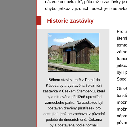
názvu koncovka „k“, přičemž u zastávky je 
chybu, jelikož v jízdních řádech je i zastáv
Historie zastávky
Pro u
šter
tomto
zámec
franc
jelik
byl i
Spodn
Během stavby tratě z Ratají do
Kácova byla vystavěna železniční
Otevř
zastávka v Českém Šternberku, která
turis
byla situována přibližně uprostřed
možno
zámeckého parku. Na zastávce byl
postaven dřevěný přístřešek pro
možno
cestující, jenž se zachoval v původní
nápra
podobě do dnešních dnů. Čekárna
původ
byla postavena podle normálií