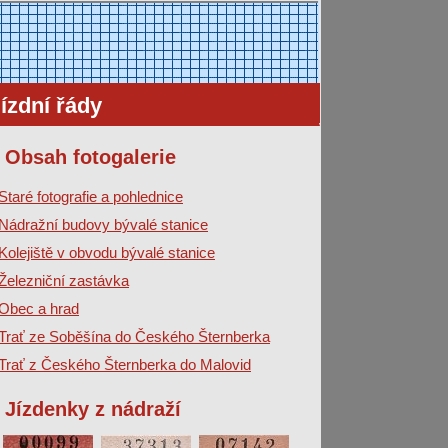
ízdní řády
Obsah fotogalerie
Staré fotografie a pohlednice
Nádražní budovy bývalé stanice
Kolejiště v obvodu bývalé stanice
Železniční zastávka
Obec a hrad
Trať ze Soběšína do Českého Šternberka
Trať z Českého Šternberka do Malovid
Jízdenky z nádraží