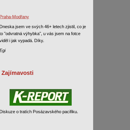
Praha-Modřany
Dneska jsem ve svých 46+ letech zjistil, co je
to "odvratná výhybka", u vás jsem na fotce
viděl i jak vypadá. Díky.
Egi
Zajímavosti
Diskuze o tratích Posázavského pacifiku.