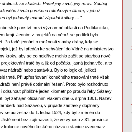
rolících se skalách. Přišel jiný život, jiný mrav. Souboj
 rodinného života porušena rokokovým filtrem, v jehož
 byl jedovatý extrakt západní kultury ... “
ternberské panství mezi významné oblasti na Podblanicku,
m kraji. Jedním z projektů na němž se podíleli byla
ví. Po řadě jednání o možnosti stavby dráhy, kdy se
ojekt, jež byl předán ke schválení do Vídně na ministerstvo
ny kroky, aby se co nejdříve mohlo začít se stavbou nové
rojektování tratě byla již od počátku jasná jedna věc, a to
t nádraží nebo zastávku. Bylo to logické, jelikož
lé tratě. Při upřesňování konečného trasování tratě však
ádraží není právě optimální řešení. Proto bylo rozhodnuto
í odsunout přibližně jeden kilometr po proudu řeky Sázavy
i byl zahájen oficiálním vlakem dne 6. srpna 1901. Název
Šternberk nad Sázavou, v případě zastávky doplněný
v se udržel až do 1. ledna 1924, kdy byl změněn do
Jistě není bez zajímavosti, že ve výnosu z 31. prosince
 v kolonce nového českého názvu u stanice uvedena v