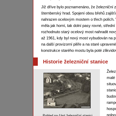
Již dříve bylo poznamenáno, že železniční
šternberský hrad. Spojení obou břehů zajišť
nahrazen ocelovým mostem o třech polích. 
měla jak horní, tak dolní pasy rovné, střední
rozhodnuto starý ocelový most nahradit no
až 1961, kdy byl nový most vybudován na pr
na další provizorní pilíře a na staré uprave
konstrukce starého mostu byla poté zlikvid
Historie železniční stanice
Želez
malé 
situo
stani
budov
rampo
hospo
polno
Pohled na část železniční stanici