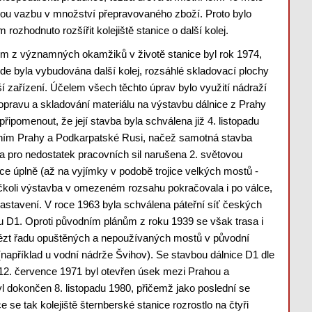
ou vazbu v množství přepravovaného zboží. Proto bylo
 rozhodnuto rozšířit kolejiště stanice o další kolej.
m z významných okamžiků v životě stanice byl rok 1974,
de byla vybudována další kolej, rozsáhlé skladovací plochy
ší zařízení. Účelem všech těchto úprav bylo využití nádraží
opravu a skladování materiálu na výstavbu dálnice z Prahy
 připomenout, že její stavba byla schválena již 4. listopadu
jením Prahy a Podkarpatské Rusi, načež samotná stavba
a pro nedostatek pracovních sil narušena 2. světovou
ce úplně (až na vyjímky v podobě trojice velkých mostů -
čkoli výstavba v omezeném rozsahu pokračovala i po válce,
 zastavení. V roce 1963 byla schválena páteřní síť českých
ou D1. Oproti původním plánům z roku 1939 se však trasa i
ézt řadu opuštěných a nepoužívaných mostů v původní
(například u vodní nádrže Švihov). Se stavbou dálnice D1 dle
 12. července 1971 byl otevřen úsek mezi Prahou a
l dokončen 8. listopadu 1980, přičemž jako poslední se
 se tak kolejiště šternberské stanice rozrostlo na čtyři