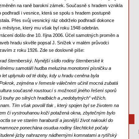
změněn na raně barokní zámek. Současně s hradem vznikla
o podhradí i vesnice, která se spolu s hradem postupně
stala. Přes svůj vesnický ráz obdrželo podhradí dokonce
s městyse, který mu však byl roku 1948 odebrán.
rácení došlo dne 10. října 2006. Účel samotných proměn a
aveb hradu skvěle popsal J. Snížek v malém průvodci
avím z roku 1926. Zde se doslovně píše:
 Hrad šternberský. Nynější sídlo rodiny šternberské k
uštěnému samotáři hudba meluzina monotonní písničku a
ho let uplynulo od té doby, kdy u hradu ceněna byla
. Pokrok, zejména v řemesle válečném učinil mocná zubatá
ltura současně roustoucí s možností jiného řešení sporů
ů touhy po silných hradbách a „nedobytných“ věžích.
nam. Tím však povolil tlak , který spojen byl se životem na
em či vystrouhanou koží potažená okna, zbytečným bylo
octla se ve starém haraburdí a jasnější život nakoukl do
a namnoze ponechána osudua rodiny šlechtické počaly
Studené jizby nahrazeny nádhernými komnatami a rytířský