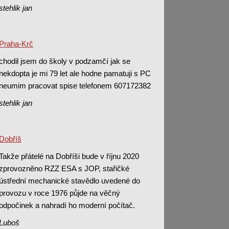
stehlik jan
Praha-Krč
chodil jsem do školy v podzamčí jak se
nekdopta je mi 79 let ale hodne pamatuji s PC
neumim pracovat spise telefonem 607172382
stehlik jan
Dobříš
Takže přátelé na Dobříši bude v říjnu 2020
zprovozněno RZZ ESA s JOP, stařičké
ústřední mechanické stavědlo uvedené do
provozu v roce 1976 půjde na věčný
odpočinek a nahradí ho moderní počítač.
Luboš