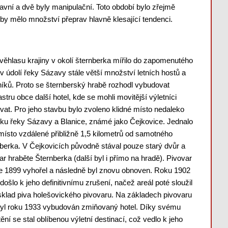
ravní a dvě byly manipulační. Toto období bylo zřejmě
oby mělo množství přeprav hlavně klesající tendenci.
věhlasu krajiny v okolí šternberka mířilo do zapomenutého
 v údolí řeky Sázavy stále větší množství letních hostů a
níků. Proto se šternberský hrabě rozhodl vybudovat
astru obce další hotel, kde se mohli movitější výletníci
vat. Pro jeho stavbu bylo zvoleno klidné místo nedaleko
ku řeky Sázavy a Blanice, známé jako Čejkovice. Jednalo
místo vzdálené přibližně 1,5 kilometrů od samotného
berka. V Čejkovicích původně stával pouze starý dvůr a
ar hraběte Šternberka (další byl i přímo na hradě). Pivovar
e 1899 vyhořel a následně byl znovu obnoven. Roku 1902
došlo k jeho definitivnímu zrušení, načež areál poté sloužil
sklad piva holešovického pivovaru. Na základech pivovaru
yl roku 1933 vybudován zmiňovaný hotel. Díky svému
ění se stal oblíbenou výletní destinací, což vedlo k jeho