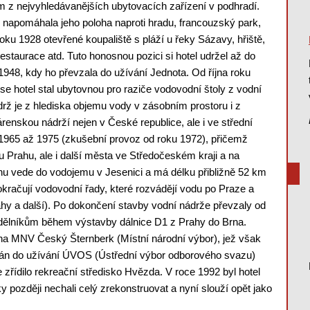
m z nejvyhledávanějších ubytovacích zařízení v podhradí.
napomáhala jeho poloha naproti hradu, francouzský park,
 roku 1928 otevřené koupaliště s pláží u řeky Sázavy, hřiště,
 restaurace atd. Tuto honosnou pozici si hotel udržel až do
1948, kdy ho převzala do užívání Jednota. Od října roku
se hotel stal ubytovnou pro raziče vodovodní štoly z vodní
rž je z hlediska objemu vody v zásobním prostoru i z
enskou nádrží nejen v České republice, ale i ve střední
 1965 až 1975 (zkušební provoz od roku 1972), přičemž
Prahu, ale i další města ve Středočeském kraji a na
hu vede do vodojemu v Jesenici a má délku přibližně 52 km
kračují vodovodní řady, které rozvádějí vodu po Praze a
hy a další). Po dokončení stavby vodní nádrže převzaly od
a dělníkům během výstavby dálnice D1 z Prahy do Brna.
na MNV Český Šternberk (Místní národní výbor), jež však
edán do užívání ÚVOS (Ústřední výbor odborového svazu)
 zřídilo rekreační středisko Hvězda. V roce 1992 byl hotel
ky později nechali celý zrekonstruovat a nyní slouží opět jako