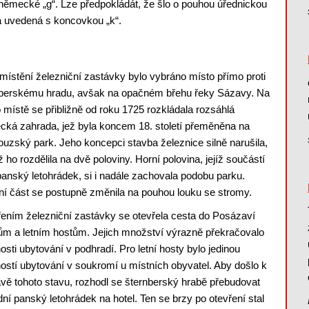
německé „g“. Lze předpokládát, že šlo o pouhou úřednickou
ka uvedená s koncovkou „k“.
místění železniční zastávky bylo vybráno místo přímo proti
nberskému hradu, avšak na opačném břehu řeky Sázavy. Na
 místě se přibližně od roku 1725 rozkládala rozsáhlá
ká zahrada, jež byla koncem 18. století přeměněna na
ouzský park. Jeho koncepci stavba železnice silně narušila,
ož ho rozdělila na dvě poloviny. Horní polovina, jejíž součástí
 panský letohrádek, si i nadále zachovala podobu parku.
í část se postupně změnila na pouhou louku se stromy.
ením železniční zastávky se otevřela cesta do Posázaví
tům a letním hostům. Jejich množství výrazně překračovalo
sti ubytování v podhradí. Pro letní hosty bylo jedinou
stí ubytování v soukromí u místních obyvatel. Aby došlo k
vě tohoto stavu, rozhodl se šternberský hrabě přebudovat
ní panský letohrádek na hotel. Ten se brzy po otevření stal