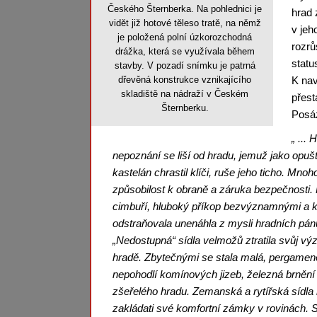
Českého Šternberka. Na pohlednici je
hrad 
vidět již hotové těleso tratě, na němž
v jeh
je položená polní úzkorozchodná
rozrů
drážka, která se využívala během
statu
stavby. V pozadí snímku je patrná
dřevěná konstrukce vznikajícího
K nav
skladiště na nádraží v Českém
přest
Šternberku.
Posáz
„ ...
nepoznání se liší od hradu, jemuž jako op
kastelán chrastil klíči, ruše jeho ticho. Mno
způsobilost k obraně a záruka bezpečnosti
cimbuří, hluboký příkop bezvýznamnými a ku
odstraňovala unenáhla z mysli hradních pán
„Nedostupná“ sídla velmožů ztratila svůj výz
hradě. Zbytečnými se stala malá, pergamen
nepohodlí komínových jizeb, železná brnění 
zšeřelého hradu. Zemanská a rytířská sídl
zakládati své komfortní zámky v rovinách. 