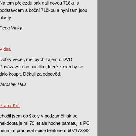
Na tom přejezdu pak dali novou 71čku s
podstavcem a boční 71čkou a nyní tam jsou
plasty
Peca Vlaky
Videa
Dobrý večer, měl bych zájem o DVD
Posázavského pacifiku, které z nich by se
dalo koupit. Děkuji za odpověď.
Jaroslav Hais
Praha-Krč
chodil jsem do školy v podzamčí jak se
nekdopta je mi 79 let ale hodne pamatuji s PC
neumim pracovat spise telefonem 607172382