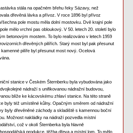
 zastávka stála na opačném břehu řeky Sázavy, než
ovala dřevěná lávka a přívoz. V roce 1896 byl přívoz
Všechna pole mostu měla dolní mostovku. Dvě krajní pole
 pole mělo vrchní pas obloukový. V 50. letech 20. století bylo
vým betonovým mostem. To bylo realizováno v letech 1959
ovizorních dřevěných pilířích. Starý most byl pak přesunut
né kamenné pilíře byl přesunut most nový. Ocelová
ována.
niční stanice v Českém Šternberku byla vybudována jako
dvojkolejné nádraží s unifikovanou nádražní budovou,
vanou blíže ke kácovskému zhlaví stanice. Na této straně
ce byly též umístěné kůlny. Opačným směrem od nádražní
y byly dřevěněné záchody a skladiště s kamennou boční
u. Možnost nakládky na nádraží pozvedla místní
dářství, což v okolí Šternberka byla hlavně
hospodářská produkce, těžba dřeva a místní lom. To mělo