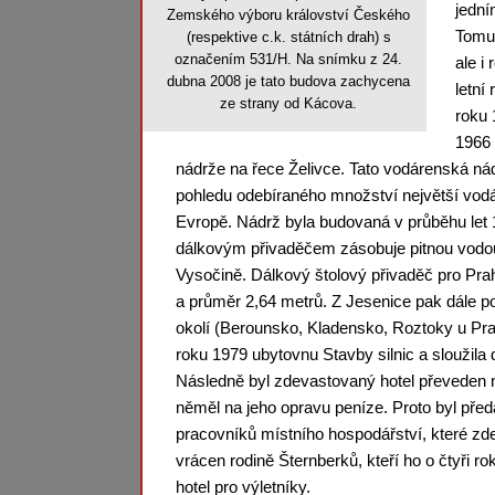
jední
Zemského výboru království Českého
Tomu 
(respektive c.k. státních drah) s
označením 531/H. Na snímku z 24.
ale i
dubna 2008 je tato budova zachycena
letní
ze strany od Kácova.
roku 
1966 
nádrže na řece Želivce. Tato vodárenská nád
pohledu odebíraného množství největší vodár
Evropě. Nádrž byla budovaná v průběhu let
dálkovým přivaděčem zásobuje pitnou vodou 
Vysočině. Dálkový štolový přivaděč pro Pra
a průměr 2,64 metrů. Z Jesenice pak dále po
okolí (Berounsko, Kladensko, Roztoky u Pra
roku 1979 ubytovnu Stavby silnic a sloužil
Následně byl zdevastovaný hotel převeden 
něměl na jeho opravu peníze. Proto byl př
pracovníků místního hospodářství, které zde
vrácen rodině Šternberků, kteří ho o čtyři ro
hotel pro výletníky.