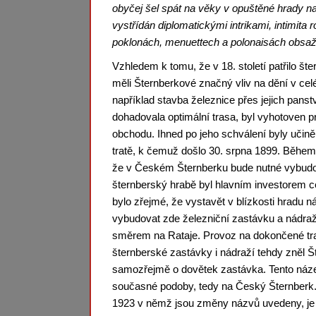
obyčej šel spát na věky v opuštěné hrady na d
vystřídán diplomatickými intrikami, intimita
poklonách, menuettech a polonaisách obsažen
Vzhledem k tomu, že v 18. století patřilo š
měli Šternberkové značný vliv na dění v celé
například stavba železnice přes jejich panst
dohadovala optimální trasa, byl vyhotoven pr
obchodu. Ihned po jeho schválení byly učině
tratě, k čemuž došlo 30. srpna 1899. Během p
že v Českém Šternberku bude nutné vybudova
šternberský hrabě byl hlavním investorem ce
bylo zřejmé, že vystavět v blízkosti hradu n
vybudovat zde železniční zastávku a nádraž
směrem na Rataje. Provoz na dokončené trat
šternberské zastávky i nádraží tehdy zněl 
samozřejmě o dovětek zastávka. Tento náze
současné podoby, tedy na Český Šternberk. 
1923 v němž jsou změny názvů uvedeny, je