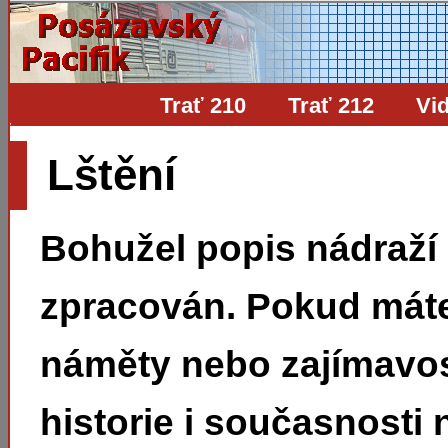
Trať 210
Trať 212
Vi
Lštění
Bohužel popis nádraží
zpracován. Pokud mát
náměty nebo zajímavos
historie i současnosti 