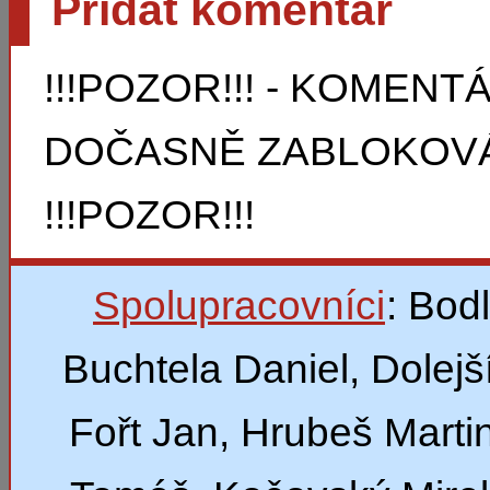
Přidat komentář
!!!POZOR!!! - KOMEN
DOČASNĚ ZABLOKOVÁ
!!!POZOR!!!
Spolupracovníci
: Bod
Buchtela Daniel, Dolejší
Fořt Jan, Hrubeš Marti