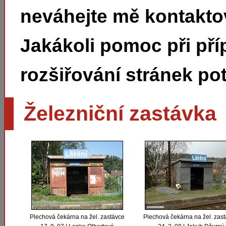
neváhejte mě kontakto
Jakákoli pomoc při pří
rozšiřování stránek pot
Železniční zastávka
Plechová čekárna na žel. zastávce
Plechová čekárna na žel. zas