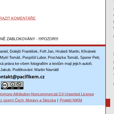
RAZIT KOMENTÁŘE
NĚ ZABLOKOVÁNY - !!!POZOR!!!
aniel, Dolejší František, Fořt Jan, Hrubeš Martin, Křivánek
Mykl Tomáš, Pospíšil Lubor, Procházka Tomáš, Sporer Petr,
 práva ke všem fotografiím a textům mají jejich autoři.
akub. Poděkování: Martin Navrátil
mmons Attribution-Noncommercial 3.0 Unported License
 z území Čech, Moravy a Slezska
|
Projekt NIKM