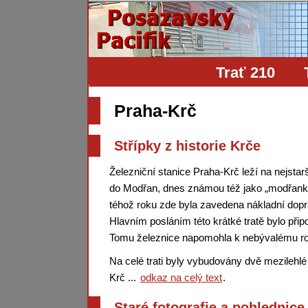
Trať 210
Praha-Krč
Střípky z historie Krče
Železniční stanice Praha-Krč leží na nejsta
do Modřan, dnes známou též jako „modřanka“. 
téhož roku zde byla zavedena nákladní dopr
Hlavním posláním této krátké tratě bylo při
Tomu železnice napomohla k nebývalému rozm
Na celé trati byly vybudovány dvě mezilehlé
Krč ...
odkaz na celý text
.
Staré fotografie a pohlednice