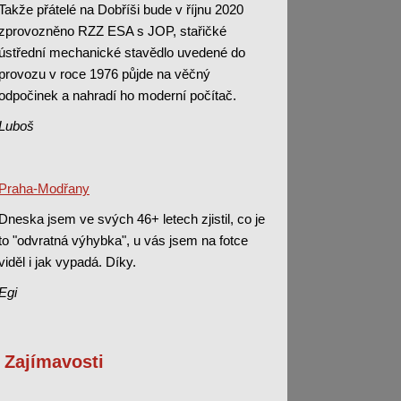
Takže přátelé na Dobříši bude v říjnu 2020
zprovozněno RZZ ESA s JOP, stařičké
ústřední mechanické stavědlo uvedené do
provozu v roce 1976 půjde na věčný
odpočinek a nahradí ho moderní počítač.
Luboš
Praha-Modřany
Dneska jsem ve svých 46+ letech zjistil, co je
to "odvratná výhybka", u vás jsem na fotce
viděl i jak vypadá. Díky.
Egi
Zajímavosti