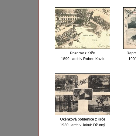
Pozdrav z Krče
Repro
1899 | archiv Robert Kazík
1901
Okénková pohlenice z Krče
1930 | archiv Jakub Džurný