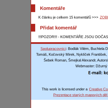
Komentáře
K článku je celkem 15 komentářů >>>
ZOB
Přidat komentář
!!!POZOR!!! - KOMENTÁŘE JSOU DOČAS
Spolupracovníci
: Bodlák Vilém, Buchtela D
Tomáš, Kočovský Mirek, Nyklíček František, 
Šebek Roman, Šmejkal Alexandr, Autorská
Webmaster: Džurný J
This work is licensed under a
Creative Co
Prezentace starých mapových děl