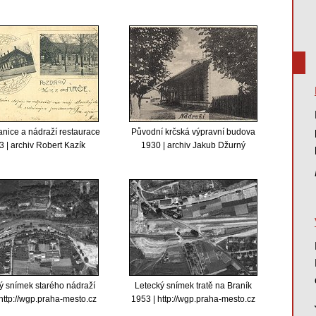
anice a nádraží restaurace
Původní krčská výpravní budova
 | archiv Robert Kazík
1930 | archiv Jakub Džurný
ý snímek starého nádraží
Letecký snímek tratě na Braník
http://wgp.praha-mesto.cz
1953 | http://wgp.praha-mesto.cz