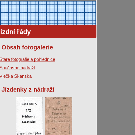
ízdní řády
Obsah fotogalerie
Staré fotografie a pohlednice
Současné nádraží
Vlečka Skanska
Jízdenky z nádraží