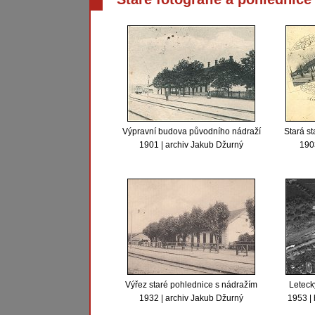
Výpravní budova původního nádraží
Stará st
1901 | archiv Jakub Džurný
1903
Výřez staré pohlednice s nádražím
Leteck
1932 | archiv Jakub Džurný
1953 | 