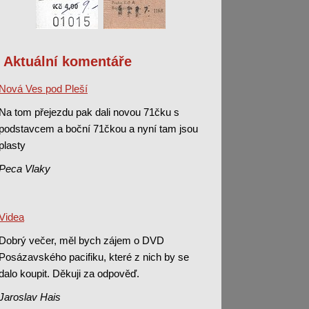
Aktuální komentáře
Nová Ves pod Pleší
Na tom přejezdu pak dali novou 71čku s
podstavcem a boční 71čkou a nyní tam jsou
plasty
Peca Vlaky
Videa
Dobrý večer, měl bych zájem o DVD
Posázavského pacifiku, které z nich by se
dalo koupit. Děkuji za odpověď.
Jaroslav Hais