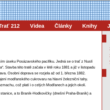
Trať 212
Videa
Články
Knihy
J
rším úseku Posázavského pacifiku. Jedná se o trať z Nuslí
Stavba této tratě začala v létě roku 1881 a již v listopadu
ava. Osobní doprava se rozjela až od 1. března 1882.
pojení modřanského cukrovaru na hlavní železniční tahy.
achu, což platí i o celých Modřanech a jejich okolí.
 stanice, a to Braník-Hodkovičky (dnešní Praha-Braník) a