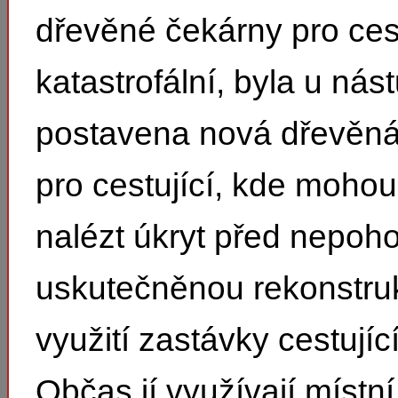
dřevěné čekárny pro cest
katastrofální, byla u nás
postavena nová dřevěná
pro cestující, kde mohou 
nalézt úkryt před nepoho
uskutečněnou rekonstruk
využití zastávky cestujíc
Občas jí využívají místní