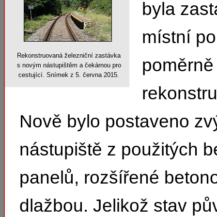
byla zas
místní p
Rekonstruovaná železniční zastávka
poměrně
s novým nástupištěm a čekárnou pro
cestující. Snímek z 5. června 2015.
rekonstr
Nově bylo postaveno zv
nástupiště z použitých 
panelů, rozšířené beton
dlažbou. Jelikož stav pů