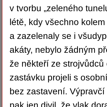
v tvorbu „zeleného tunel
létě, kdy všechno kolem t
a zazelenaly se i všudy
akáty, nebylo žádným p
že někteří ze strojvůdců
zastávku projeli s osob
bez zastavení. Výpravčí 
pak jen divil, že vlak dora