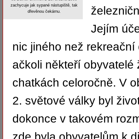
zachycuje jak sypané nástupiště, tak
železničn
dřevěnou čekárnu.
Jejím úč
nic jiného než rekreační
ačkoli někteří obyvatelé 
chatkách celoročně. V 
2. světové války byl živ
dokonce v takovém roz
zde byla obyvatelům k di