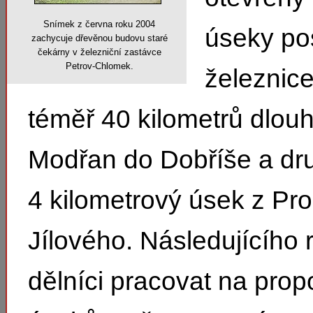
Snímek z června roku 2004
úseky po
zachycuje dřevěnou budovu staré
čekárny v železniční zastávce
Petrov-Chlomek.
železnice
téměř 40 kilometrů dlou
Modřan do Dobříše a d
4 kilometrový úsek z Pr
Jílového. Následujícího 
dělníci pracovat na prop