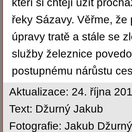
kteří si chtějí užít proc
řeky Sázavy. Věřme, že
úpravy tratě a stále se zl
služby železnice povedo
postupnému nárůstu cest
Aktualizace: 24. října 20
Text: Džurný Jakub
Fotografie: Jakub Džurn