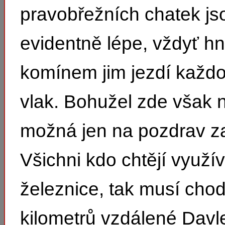
pravobřežních chatek js
evidentně lépe, vždyť h
komínem jim jezdí každo
vlak. Bohužel zde však 
možná jen na pozdrav z
Všichni kdo chtějí využí
železnice, tak musí chod
kilometrů vzdálené Davl