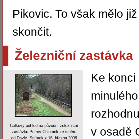
Pikovic. To však mělo již
skončit.
Železniční zastávka
Ke konci 
minulého 
rozhodnu
Celkový pohled na původní železniční
v osadě 
zastávku Petrov-Chlomek ze směru
od Davle. Snímek z 16. března 2008