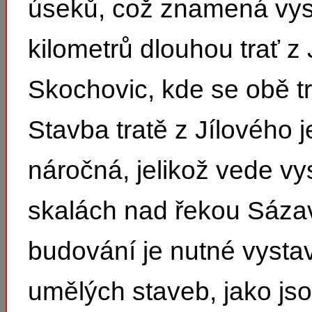
úseků, což znamená vys
kilometrů dlouhou trať z
Skochovic, kde se obě tra
Stavba tratě z Jílového j
náročná, jelikož vede v
skalách nad řekou Sáz
budování je nutné vysta
umělých staveb, jako js